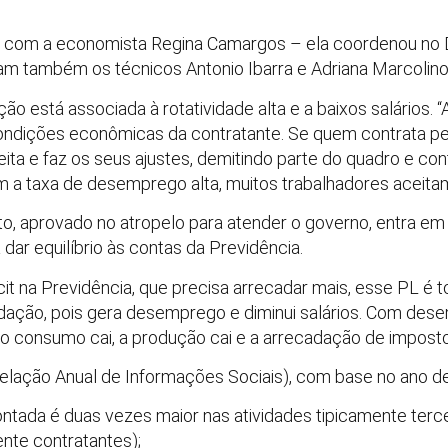
u com a economista Regina Camargos – ela coordenou no 
ram também os técnicos Antonio Ibarra e Adriana Marcolino
ção está associada à rotatividade alta e a baixos salários.
ondições econômicas da contratante. Se quem contrata ped
ceita e faz os seus ajustes, demitindo parte do quadro e 
m a taxa de desemprego alta, muitos trabalhadores aceitam 
eto, aprovado no atropelo para atender o governo, entra em
ar equilíbrio às contas da Previdência.
cit na Previdência, que precisa arrecadar mais, esse PL é
dação, pois gera desemprego e diminui salários. Com dese
, o consumo cai, a produção cai e a arrecadação de impost
Relação Anual de Informações Sociais), com base no ano d
ontada é duas vezes maior nas atividades tipicamente terce
ente contratantes);