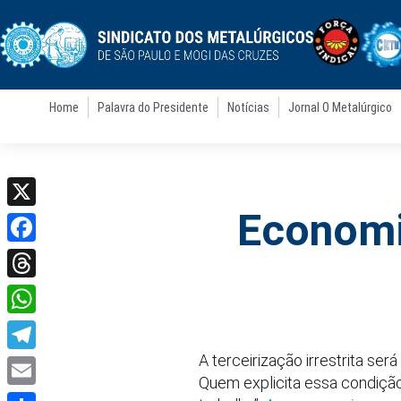
Home
Palavra do Presidente
Notícias
Jornal O Metalúrgico
Economi
X
Facebook
Threads
WhatsApp
A terceirização irrestrita se
Telegram
Quem explicita essa condição
Email