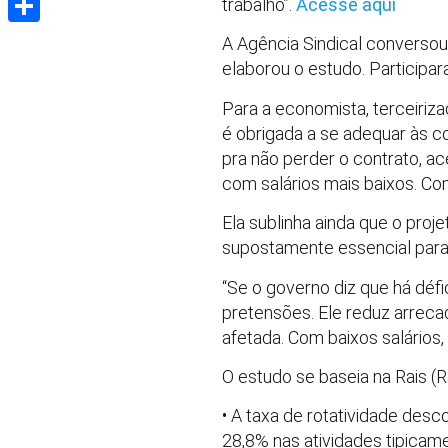
trabalho”.
Acesse aqui
Share
A Agência Sindical converso
elaborou o estudo. Participa
Para a economista, terceiriza
é obrigada a se adequar às c
pra não perder o contrato, a
com salários mais baixos. Co
Ela sublinha ainda que o proj
supostamente essencial para d
“Se o governo diz que há défi
pretensões. Ele reduz arreca
afetada. Com baixos salários
O estudo se baseia na Rais (
• A taxa de rotatividade desc
28,8% nas atividades tipicam