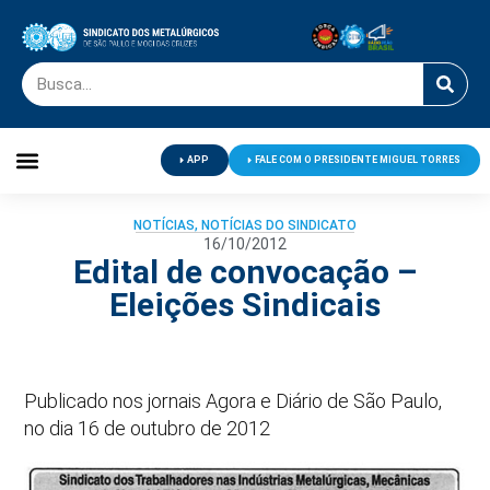
APP
FALE COM O PRESIDENTE MIGUEL TORRES
Palavra do Presidente
Jornal O Metalúrgico
Clube de Campo
Centro de Lazer
NOTÍCIAS
,
NOTÍCIAS DO SINDICATO
16/10/2012
Edital de convocação –
Eleições Sindicais
Publicado nos jornais Agora e Diário de São Paulo,
no dia 16 de outubro de 2012