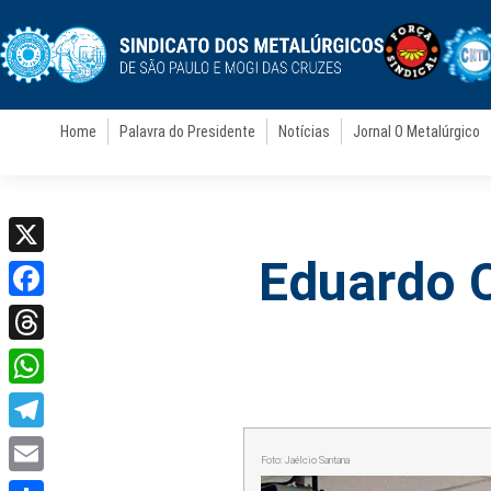
Home
Palavra do Presidente
Notícias
Jornal O Metalúrgico
Eduardo C
X
Facebook
Threads
WhatsApp
Telegram
Foto: Jaélcio Santana
Email