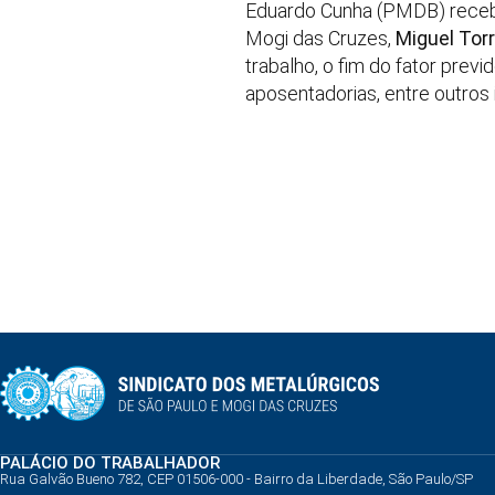
Eduardo Cunha (PMDB) recebe
Mogi das Cruzes,
Miguel Tor
trabalho, o fim do fator previ
aposentadorias, entre outros 
PALÁCIO DO TRABALHADOR
Rua Galvão Bueno 782, CEP 01506-000 - Bairro da Liberdade, São Paulo/SP