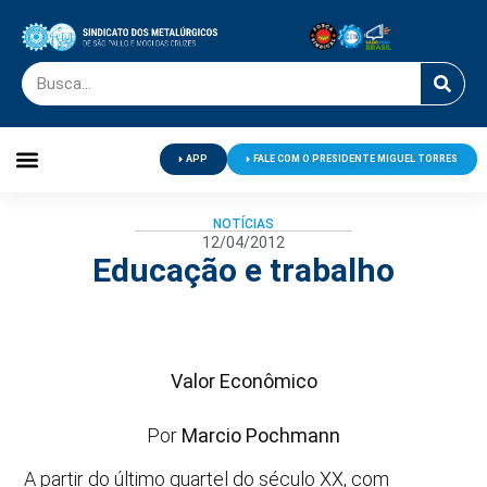
APP
FALE COM O PRESIDENTE MIGUEL TORRES
Palavra do Presidente
Jornal O Metalúrgico
Clube de Campo
Centro de Lazer
NOTÍCIAS
12/04/2012
Educação e trabalho
Valor Econômico
Por
Marcio Pochmann
A partir do último quartel do século XX, com