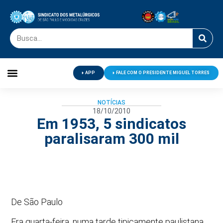
APP
FALE COM O PRESIDENTE MIGUEL TORRES
Palavra do Presidente
Jornal O Metalúrgico
Clube de Campo
Centro de Lazer
NOTÍCIAS
18/10/2010
Em 1953, 5 sindicatos
paralisaram 300 mil
De São Paulo
Era quarta-feira, numa tarde tipicamente paulistana