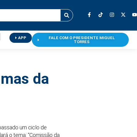
APP
FALE COM O PRESIDENTE MIGUEL
TORRES
timas da
 passado um ciclo de
dará o tema: “Comissão da