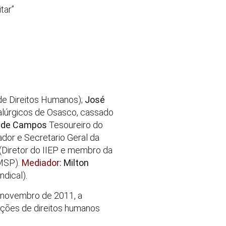
tar”
de Direitos Humanos);
José
alúrgicos de Osasco, cassado
z de Campos
Tesoureiro do
iador e Secretario Geral da
(Diretor do IIEP e membro da
MSP).
Mediador:
Milton
dical).
novembro de 2011, a
ações de direitos humanos