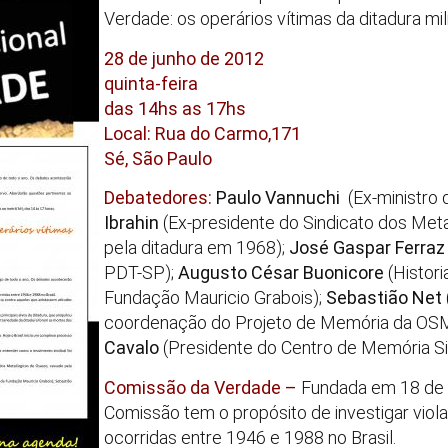
Verdade: os operários vítimas da ditadura mili
28 de junho de 2012
quinta-feira
das 14hs as 17hs
Local:
Rua do Carmo,171
Sé, São Paulo
Debatedores:
Paulo Vannuchi
(Ex-ministro 
Ibrahin
(Ex-presidente do Sindicato dos Met
pela ditadura em 1968);
José Gaspar Ferra
PDT-SP);
Augusto César Buonicore
(Histor
Fundação Mauricio Grabois);
Sebastião Net
coordenação do Projeto de Memória da OS
Cavalo
(Presidente do Centro de Memória Sin
Comissão da Verdade –
Fundada em 18 de 
Comissão tem o propósito de investigar viol
ocorridas entre 1946 e 1988 no Brasil.