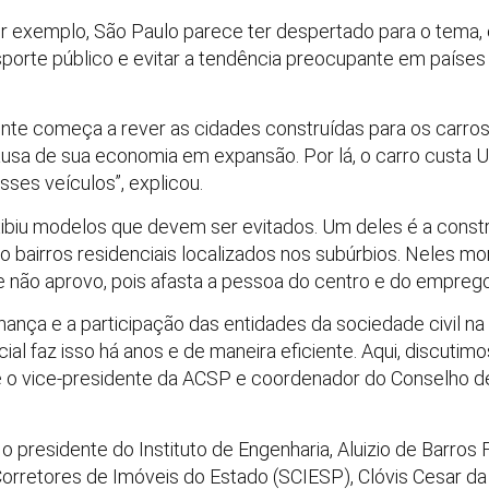
or exemplo, São Paulo parece ter despertado para o tema,
ansporte público e evitar a tendência preocupante em paíse
ente começa a rever as cidades construídas para os carros
ausa de sua economia em expansão. Por lá, o carro custa US
ses veículos”, explicou.
xibiu modelos que devem ser evitados. Um deles é a constr
o bairros residenciais localizados nos subúrbios. Neles 
 não aprovo, pois afasta a pessoa do centro e do emprego”
rnança e a participação das entidades da sociedade civil n
ial faz isso há anos e de maneira eficiente. Aqui, discuti
se o vice-presidente da ACSP e coordenador do Conselho de
o presidente do Instituto de Engenharia, Aluizio de Barro
Corretores de Imóveis do Estado (SCIESP), Clóvis Cesar d