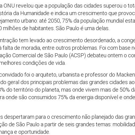
la ONU revelou que a população das cidades superou o tot
istória da Humanidade e indica um crescimento que provoc
nejamento urbano: até 2050, 75% da população mundial es
milhões de habitantes. São Paulo é uma delas.
centração tem levado ao crescimento desordenado, a cong
 falta de moradia, entre outros problemas. Foi com base 
ociação Comercial de São Paulo (ACSP) debateu ontem o co
 melhores condições de vida.
convidado foi o arquiteto, urbanista e professor do Mackenz
do geral dos principais problemas das grandes cidades ao
 do território do planeta, mas onde vivem mais de 50% da
ra onde são consumidos 75% da energia disponível e ond
s despertaram para o crescimento não planejado das grand
ção de São Paulo a partir de seis grandes temas: mobilida
nança e oportunidade.