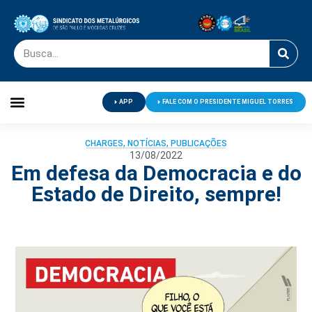
APP
FALE COM O PRESIDENTE MIGUEL TORRES
Palavra do Presidente
Jornal O Metalúrgico
Clube de Campo
Centro de Lazer
CHARGES
,
NOTÍCIAS
,
PUBLICAÇÕES
13/08/2022
Em defesa da Democracia e do
Estado de Direito, sempre!