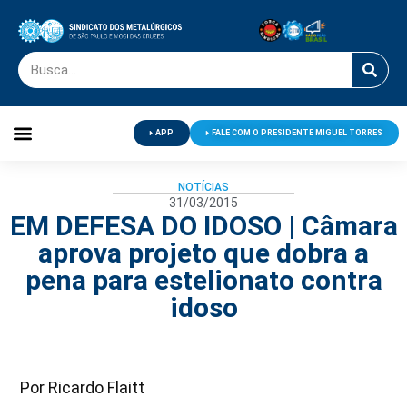
APP
FALE COM O PRESIDENTE MIGUEL TORRES
Palavra do Presidente
Jornal O Metalúrgico
Clube de Campo
Centro de Lazer
NOTÍCIAS
31/03/2015
EM DEFESA DO IDOSO | Câmara
aprova projeto que dobra a
pena para estelionato contra
idoso
Por Ricardo Flaitt