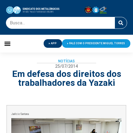
APP
FALE COM O PRESIDENTE MIGUEL TORRES
Palavra do Presidente
Jornal O Metalúrgico
Clube de Campo
Centro de Lazer
NOTÍCIAS
25/07/2014
Em defesa dos direitos dos
trabalhadores da Yazaki
Jaélcio Santana