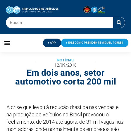
APP
FALE COM O PRESIDENTE MIGUEL TORRES
Palavra do Presidente
Jornal O Metalúrgico
Clube de Campo
Centro de Lazer
NOTÍCIAS
12/09/2016
Em dois anos, setor
automotivo corta 200 mil
A crise que levou à redução drástica nas vendas e
na produção de veículos no Brasil provocou o
fechamento, de 2014 até agora, de 31 mil vagas nas
montadoras, onde normalmente os empregos são