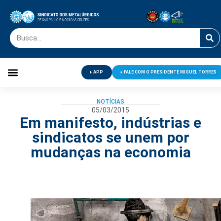
APP
FALE COM O PRESIDENTE MIGUEL TORRES
Palavra do Presidente
Jornal O Metalúrgico
Clube de Campo
Centro de Lazer
NOTÍCIAS
05/03/2015
Em manifesto, indústrias e
sindicatos se unem por
mudanças na economia