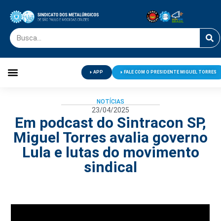
APP
FALE COM O PRESIDENTE MIGUEL TORRES
Palavra do Presidente
Jornal O Metalúrgico
Clube de Campo
Centro de Lazer
NOTÍCIAS
23/04/2025
Em podcast do Sintracon SP,
Miguel Torres avalia governo
Lula e lutas do movimento
sindical