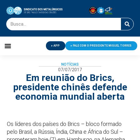
APP
FALE COM O PRESIDENTE MIGUEL TORRES
Palavra do Presidente
Jornal O Metalúrgico
Clube de Campo
Centro de Lazer
NOTÍCIAS
07/07/2017
Em reunião do Brics,
presidente chinês defende
economia mundial aberta
Os líderes dos países do Brics – bloco formado
pelo Brasil, a Rússia, Índia, China e África do Sul –
prometeram hoje (7) em Hamburgo, na Alemanha,