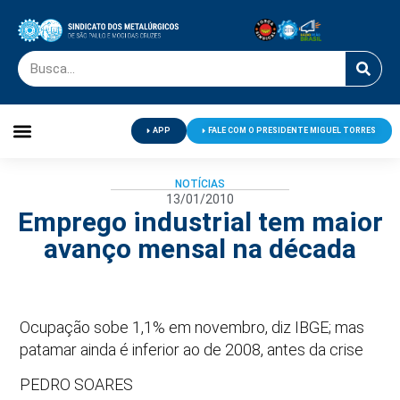
APP
FALE COM O PRESIDENTE MIGUEL TORRES
Palavra do Presidente
Jornal O Metalúrgico
Clube de Campo
Centro de Lazer
NOTÍCIAS
13/01/2010
Emprego industrial tem maior
avanço mensal na década
Ocupação sobe 1,1% em novembro, diz IBGE; mas
patamar ainda é inferior ao de 2008, antes da crise
PEDRO SOARES