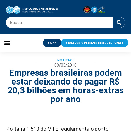
APP
FALE COM O PRESIDENTE MIGUEL TORRES
Palavra do Presidente
Jornal O Metalúrgico
Clube de Campo
Centro de Lazer
NOTÍCIAS
09/03/2010
Empresas brasileiras podem
estar deixando de pagar R$
20,3 bilhões em horas-extras
por ano
Portaria 1.510 do MTE regulamenta o ponto