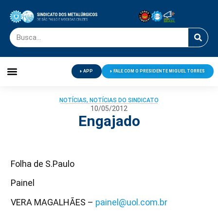
APP
FALE COM O PRESIDENTE MIGUEL TORRES
Palavra do Presidente
Jornal O Metalúrgico
Clube de Campo
Centro de Lazer
NOTÍCIAS
,
NOTÍCIAS DO SINDICATO
10/05/2012
Engajado
Folha de S.Paulo
Painel
VERA MAGALHÃES –
painel@uol.com.br