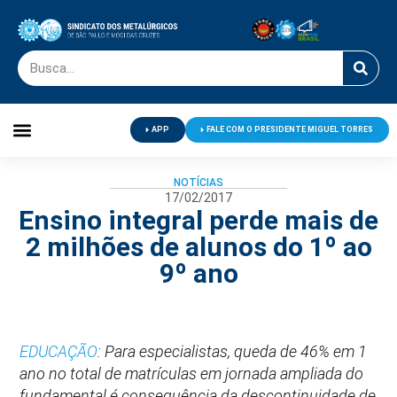
APP
FALE COM O PRESIDENTE MIGUEL TORRES
Palavra do Presidente
Jornal O Metalúrgico
Clube de Campo
Centro de Lazer
NOTÍCIAS
17/02/2017
Ensino integral perde mais de
2 milhões de alunos do 1º ao
9º ano
EDUCAÇÃO
: Para especialistas, queda de 46% em 1
ano no total de matrículas em jornada ampliada do
fundamental é consequência da descontinuidade de