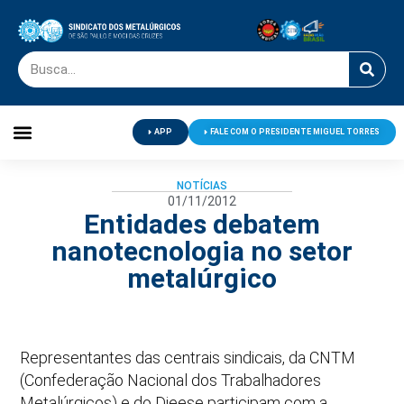
APP
FALE COM O PRESIDENTE MIGUEL TORRES
Palavra do Presidente
Jornal O Metalúrgico
Clube de Campo
Centro de Lazer
NOTÍCIAS
01/11/2012
Entidades debatem
nanotecnologia no setor
metalúrgico
Representantes das centrais sindicais, da CNTM
(Confederação Nacional dos Trabalhadores
Metalúrgicos) e do Dieese participam com a