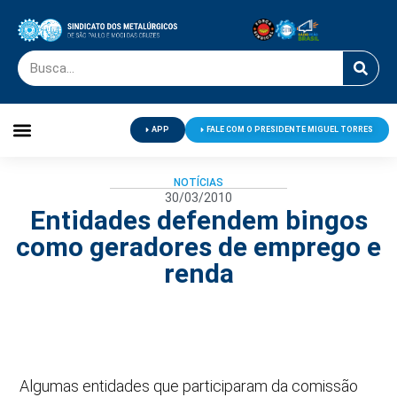
APP
FALE COM O PRESIDENTE MIGUEL TORRES
Palavra do Presidente
Jornal O Metalúrgico
Clube de Campo
Centro de Lazer
NOTÍCIAS
30/03/2010
Entidades defendem bingos
como geradores de emprego e
renda
Algumas entidades que participaram da comissão