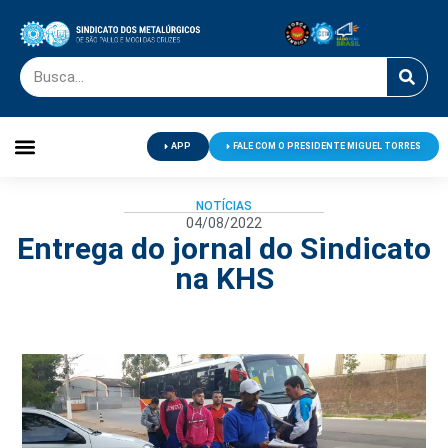
APP
FALE COM O PRESIDENTE MIGUEL TORRES
Palavra do Presidente
Jornal O Metalúrgico
Clube de Campo
Centro de Lazer
NOTÍCIAS
04/08/2022
Entrega do jornal do Sindicato
na KHS