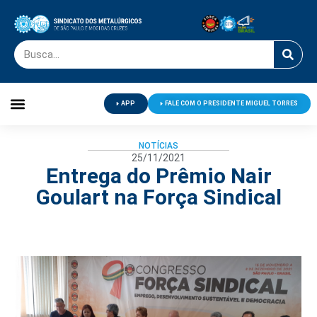
APP
FALE COM O PRESIDENTE MIGUEL TORRES
Palavra do Presidente
Jornal O Metalúrgico
Clube de Campo
Centro de Lazer
NOTÍCIAS
25/11/2021
Entrega do Prêmio Nair
Goulart na Força Sindical