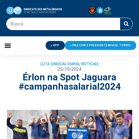
APP
FALE COM O PRESIDENTE MIGUEL TORRES
Palavra do Presidente
Jornal O Metalúrgico
Clube de Campo
Centro de Lazer
LUTA SINDICAL DIÁRIA
,
NOTÍCIAS
25/10/2024
Érlon na Spot Jaguara
#campanhasalarial2024