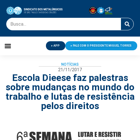
APP
FALE COM O PRESIDENTE MIGUEL TORRES
Palavra do Presidente
Jornal O Metalúrgico
Clube de Campo
Centro de Lazer
NOTÍCIAS
21/11/2017
Escola Dieese faz palestras
sobre mudanças no mundo do
trabalho e lutas de resistência
pelos direitos