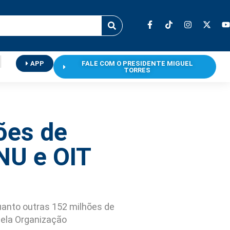
APP
FALE COM O PRESIDENTE MIGUEL
TORRES
ões de
NU e OIT
uanto outras 152 milhões de
pela Organização