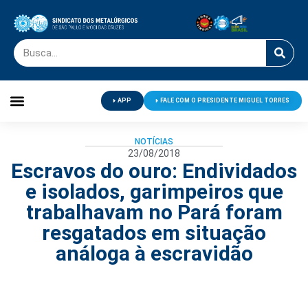
APP
FALE COM O PRESIDENTE MIGUEL TORRES
Palavra do Presidente
Jornal O Metalúrgico
Clube de Campo
Centro de Lazer
NOTÍCIAS
23/08/2018
Escravos do ouro: Endividados
e isolados, garimpeiros que
trabalhavam no Pará foram
resgatados em situação
análoga à escravidão