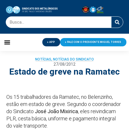
APP
FALE COM O PRESIDENTE MIGUEL TORRES
Palavra do Presidente
Jornal O Metalúrgico
Clube de Campo
Centro de Lazer
NOTÍCIAS
,
NOTÍCIAS DO SINDICATO
27/08/2012
Estado de greve na Ramatec
Os 15 trabalhadores da Ramatec, no Belenzinho,
estão em estado de greve. Segundo o coordenador
do Sindicato
José João Mixirica
, eles reivindicam
PLR, cesta básica, uniforme e pagamento integral
do vale transporte.