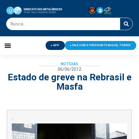
APP
FALE COM O PRESIDENTE MIGUEL TORRES
Palavra do Presidente
Jornal O Metalúrgico
Clube de Campo
Centro de Lazer
NOTÍCIAS
06/06/2012
Estado de greve na Rebrasil e
Masfa
–