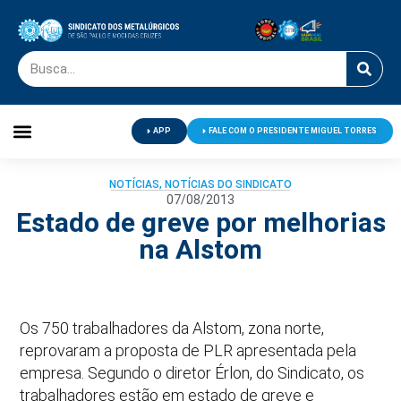
APP
FALE COM O PRESIDENTE MIGUEL TORRES
Palavra do Presidente
Jornal O Metalúrgico
Clube de Campo
Centro de Lazer
NOTÍCIAS
,
NOTÍCIAS DO SINDICATO
07/08/2013
Estado de greve por melhorias
na Alstom
Os 750 trabalhadores da Alstom, zona norte,
reprovaram a proposta de PLR apresentada pela
empresa. Segundo o diretor Érlon, do Sindicato, os
trabalhadores estão em estado de greve e