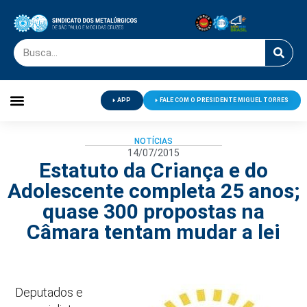
APP
FALE COM O PRESIDENTE MIGUEL TORRES
Palavra do Presidente
Jornal O Metalúrgico
Clube de Campo
Centro de Lazer
NOTÍCIAS
14/07/2015
Estatuto da Criança e do
Adolescente completa 25 anos;
quase 300 propostas na
Câmara tentam mudar a lei
Deputados e