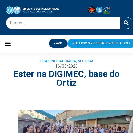
APP
FALE COM O PRESIDENTE MIGUEL TORRES
Palavra do Presidente
Jornal O Metalúrgico
Clube de Campo
Centro de Lazer
LUTA SINDICAL DIÁRIA
,
NOTÍCIAS
16/03/2026
Ester na DIGIMEC, base do
Ortiz