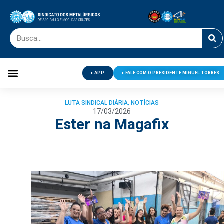
APP
FALE COM O PRESIDENTE MIGUEL TORRES
Palavra do Presidente
Jornal O Metalúrgico
Clube de Campo
Centro de Lazer
LUTA SINDICAL DIÁRIA
,
NOTÍCIAS
17/03/2026
Ester na Magafix