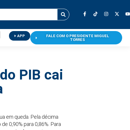
APP
FALE COM O PRESIDENTE MIGUEL
TORRES
do PIB cai
a
inua em queda. Pela décima
o de 0,90% para 0,86%. Para