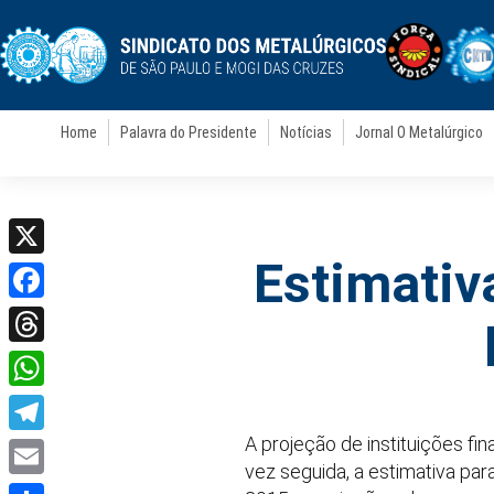
Home
Palavra do Presidente
Notícias
Jornal O Metalúrgico
Estimativ
X
Facebook
Threads
WhatsApp
A projeção de instituições f
Telegram
vez seguida, a estimativa pa
Email