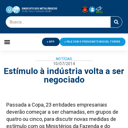
APP
FALE COM O PRESIDENTE MIGUEL TORRES
Palavra do Presidente
Jornal O Metalúrgico
Clube de Campo
Centro de Lazer
NOTÍCIAS
10/07/2014
Estímulo à indústria volta a ser
negociado
Passada a Copa, 23 entidades empresariais
deverão começar a ser chamadas, em grupos de
quatro ou cinco, para discutir novas medidas de
estímulo com os Ministérios da Fazenda e do