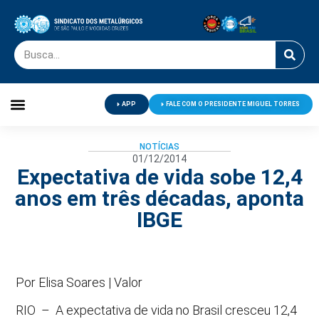
APP
FALE COM O PRESIDENTE MIGUEL TORRES
Palavra do Presidente
Jornal O Metalúrgico
Clube de Campo
Centro de Lazer
NOTÍCIAS
01/12/2014
Expectativa de vida sobe 12,4
anos em três décadas, aponta
IBGE
Por Elisa Soares | Valor
RIO – A expectativa de vida no Brasil cresceu 12,4