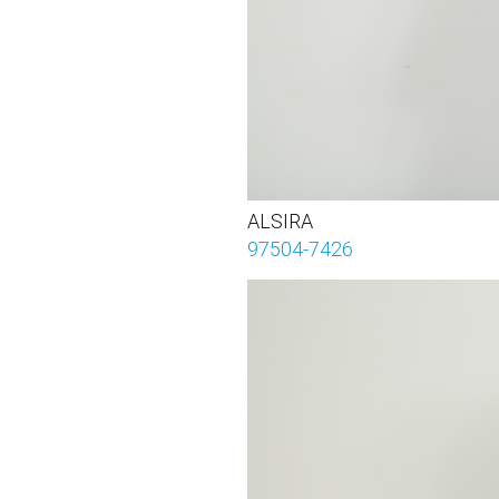
ALSIRA
97504-7426