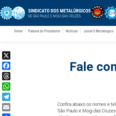
Home
Palavra do Presidente
Notícias
Jornal O Metalúrgico
Fale com
X
Facebook
Threads
WhatsApp
Confira abaixo os nomes e te
Telegram
São Paulo e Mogi das Cruzes
Email