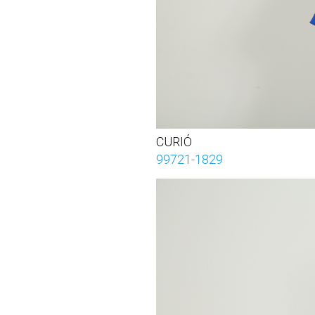
CURIÓ
99721-1829