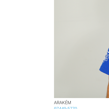
ARAKÉM
97449-5770