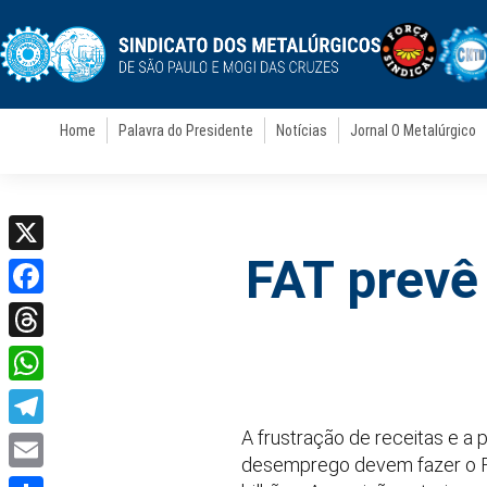
Home
Palavra do Presidente
Notícias
Jornal O Metalúrgico
FAT prevê
X
Facebook
Threads
WhatsApp
A frustração de receitas e a
Telegram
desemprego devem fazer o Fu
Email