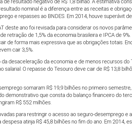
era de resultado negativo de R$ 1,8 bilhão. A estimativa c
 resultado nominal é a diferença entre as receitas e obr
mprego e repasses ao BNDES. Em 2014, houve superávit de
AT deste ano foi revisada para considerar os novos parâm
e retração de 1,5% da economia brasileira e IPCA de 9%. 
air de forma mais expressiva que as obrigações totais. E
evem cair 3,5%.
o da desaceleração da economia e de menos recursos do T
salarial. O repasse do Tesouro deve cair de R$ 13,8 bilh
mprego somaram R$ 19,9 bilhões no primeiro semestre, 
do demonstrativo que consta do balanço financeiro do terc
ingiram R$ 552 milhões.
das para restringir o acesso ao seguro-desemprego e abo
 despesa atinja R$ 45,8 bilhões no fim do ano. Em 2014