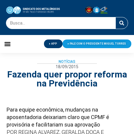
APP
FALE COM O PRESIDENTE MIGUEL TORRES
Palavra do Presidente
Jornal O Metalúrgico
Clube de Campo
Centro de Lazer
NOTÍCIAS
18/09/2015
Fazenda quer propor reforma
na Previdência
Para equipe econômica, mudanças na
aposentadoria deixariam claro que CPMF é
provisória e facilitariam sua aprovação
POR REGINA ALVAREZ, GERALDA DOCA E