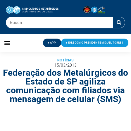
APP
FALE COM O PRESIDENTE MIGUEL TORRES
Palavra do Presidente
Jornal O Metalúrgico
Clube de Campo
Centro de Lazer
NOTÍCIAS
15/03/2013
Federação dos Metalúrgicos do
Estado de SP agiliza
comunicação com filiados via
mensagem de celular (SMS)