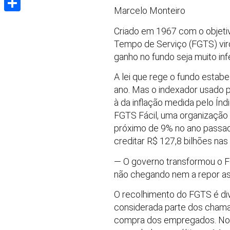
Marcelo Monteiro
Share
Criado em 1967 com o objeti
Tempo de Serviço (FGTS) viro
ganho no fundo seja muito infe
A lei que rege o fundo estab
ano. Mas o indexador usado pa
à da inflação medida pelo Ín
FGTS Fácil, uma organização 
próximo de 9% no ano passado
creditar R$ 127,8 bilhões nas
— O governo transformou o FG
não chegando nem a repor as
O recolhimento do FGTS é div
considerada parte dos cham
compra dos empregados. No fi