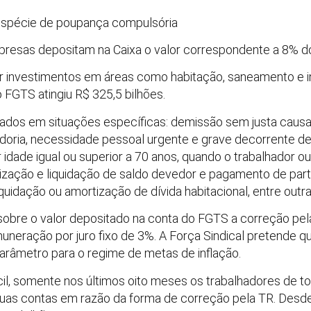
spécie de poupança compulsória
presas depositam na Caixa o valor correspondente a 8% do 
ar investimentos em áreas como habitação, saneamento e 
o FGTS atingiu R$ 325,5 bilhões.
ados em situações específicas: demissão sem justa causa,
oria, necessidade pessoal urgente e grave decorrente de 
ver idade igual ou superior a 70 anos, quando o trabalhador 
tização e liquidação de saldo devedor e pagamento de par
iquidação ou amortização de dívida habitacional, entre outra
sobre o valor depositado na conta do FGTS a correção pela
muneração por juro fixo de 3%. A Força Sindical pretende q
parâmetro para o regime de metas de inflação.
il, somente nos últimos oito meses os trabalhadores de t
uas contas em razão da forma de correção pela TR. Desde