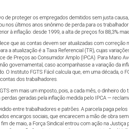
vo de proteger os empregados demitidos sem justa causa,
u nos últimos anos sinônimo de perda para os trabalhado
rior à inflação: desde 1999, a alta de preços foi 88,3% maio
elece que as contas devem ser atualizadas com correção 
ra a atualização é a Taxa Referencial (TR), cujas variaçõ
dice de Preços ao Consumidor Amplo (IPCA). Para Mario Avel
não governamental, caso acompanhasse a variação da infla
. O Instituto FGTS Fácil calcula que, em uma década, o 
 contas dos trabalhadores.
TS em mais um imposto, pois, a cada mês, o dinheiro do t
 perdas geradas pela inflação medida pelo IPCA — reclama
idido entre trabalhadores e patrões. A parcela paga pelo
ados encargos sociais, que encarecem a mão de obra sem
m de maio, a Força Sindical entrou com ação na Justiça 