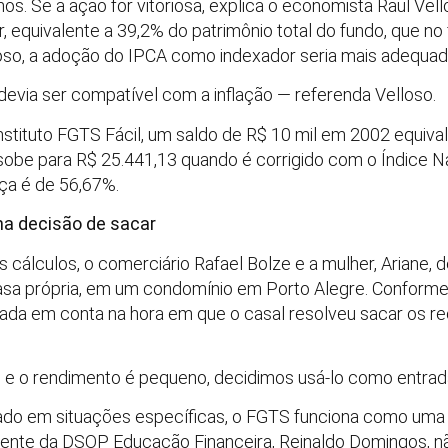
s. Se a ação for vitoriosa, explica o economista Raul Vell
, equivalente a 39,2% do patrimônio total do fundo, que no
oso, a adoção do IPCA como indexador seria mais adequad
evia ser compatível com a inflação — referenda Velloso.
tituto FGTS Fácil, um saldo de R$ 10 mil em 2002 equival
sobe para R$ 25.441,13 quando é corrigido com o Índice N
ça é de 56,67%.
a decisão de sacar
cálculos, o comerciário Rafael Bolze e a mulher, Ariane, d
sa própria, em um condomínio em Porto Alegre. Conforme
vada em conta na hora em que o casal resolveu sacar os r
 e o rendimento é pequeno, decidimos usá-lo como entrad
ado em situações específicas, o FGTS funciona como uma
sidente da DSOP Educação Financeira, Reinaldo Domingos, 