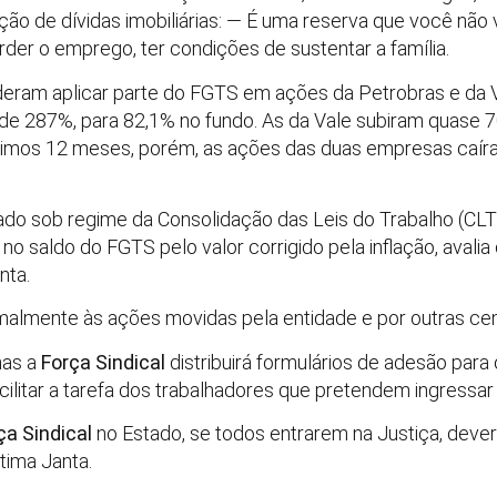
ão de dívidas imobiliárias: — É uma reserva que você não 
der o emprego, ter condições de sustentar a família.
deram aplicar parte do FGTS em ações da Petrobras e da 
de 287%, para 82,1% no fundo. As da Vale subiram quase
imos 12 meses, porém, as ações das duas empresas caír
ado sob regime da Consolidação das Leis do Trabalho (CLT
 no saldo do FGTS pelo valor corrigido pela inflação, avali
nta.
rmalmente às ações movidas pela entidade e por outras cent
nas a
Força Sindical
distribuirá formulários de adesão para o
acilitar a tarefa dos trabalhadores que pretendem ingressar 
ça Sindical
no Estado, se todos entrarem na Justiça, dever
tima Janta.