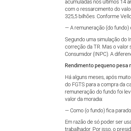
acumuladas nos últimos 14 ano
com o ressarcimento do valor
325,5 bilhões. Conforme Vell
— A remuneração (do fundo) d
Segundo uma simulação do Ins
correção da TR. Mas o valor 
Consumidor (INPC). A diferen
Rendimento pequeno pesa n
Há alguns meses, após muitos 
do FGTS para a compra da ca
remuneração do fundo foi le
valor da moradia:
— Como (o fundo) fica parado
Em razão de só poder ser us
trabalhador. Por isso, o pre