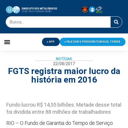
APP
FALE COM O PRESIDENTE MIGUEL TORRES
Palavra do Presidente
Jornal O Metalúrgico
Clube de Campo
Centro de Lazer
NOTÍCIAS
22/08/2017
FGTS registra maior lucro da
história em 2016
Fundo lucrou R$ 14,55 bilhões. Metade desse total
foi dividida entre 88 milhões de trabalhadores
RIO – O Fundo de Garantia do Tempo de Serviço