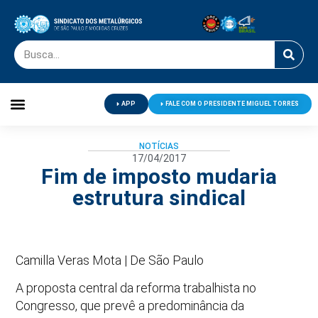
APP
FALE COM O PRESIDENTE MIGUEL TORRES
Palavra do Presidente
Jornal O Metalúrgico
Clube de Campo
Centro de Lazer
NOTÍCIAS
17/04/2017
Fim de imposto mudaria
estrutura sindical
Camilla Veras Mota | De São Paulo
A proposta central da reforma trabalhista no
Congresso, que prevê a predominância da