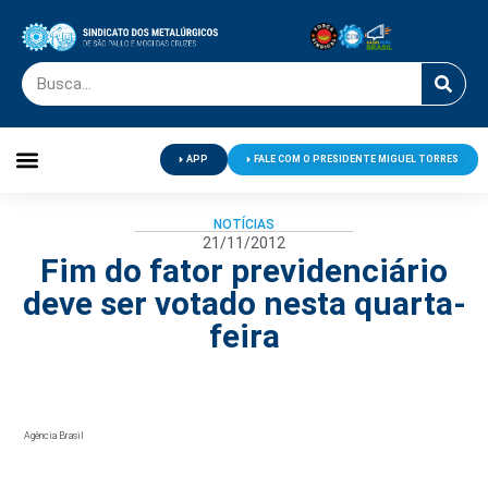
APP
FALE COM O PRESIDENTE MIGUEL TORRES
Palavra do Presidente
Jornal O Metalúrgico
Clube de Campo
Centro de Lazer
NOTÍCIAS
21/11/2012
Fim do fator previdenciário
deve ser votado nesta quarta-
feira
Agência Brasil