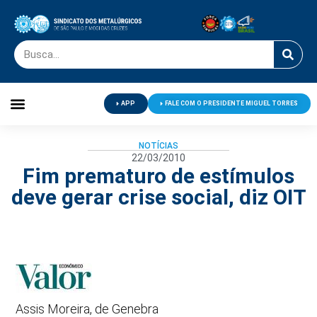
APP
FALE COM O PRESIDENTE MIGUEL TORRES
Palavra do Presidente
Jornal O Metalúrgico
Clube de Campo
Centro de Lazer
NOTÍCIAS
22/03/2010
Fim prematuro de estímulos
deve gerar crise social, diz OIT
Assis Moreira, de Genebra