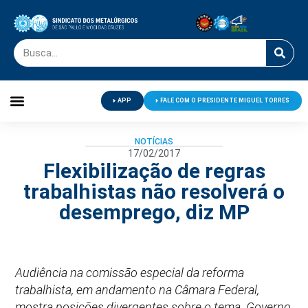
APP
FALE COM O PRESIDENTE MIGUEL TORRES
Palavra do Presidente
Jornal O Metalúrgico
Clube de Campo
Centro de Lazer
NOTÍCIAS
17/02/2017
Flexibilização de regras
trabalhistas não resolverá o
desemprego, diz MP
Audiência na comissão especial da reforma
trabalhista, em andamento na Câmara Federal,
mostra posições divergentes sobre o tema. Governo