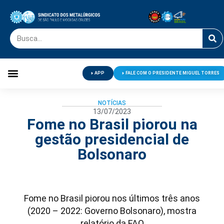
APP
FALE COM O PRESIDENTE MIGUEL TORRES
Palavra do Presidente
Jornal O Metalúrgico
Clube de Campo
Centro de Lazer
NOTÍCIAS
13/07/2023
Fome no Brasil piorou na
gestão presidencial de
Bolsonaro
Fome no Brasil piorou nos últimos três anos
(2020 – 2022: Governo Bolsonaro), mostra
relatório da FAO