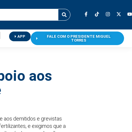
APP
FALE COM O PRESIDENTE MIGUEL
TORRES
poio aos
e
e aos demitidos e grevistas
ertilizantes, e exigimos que a