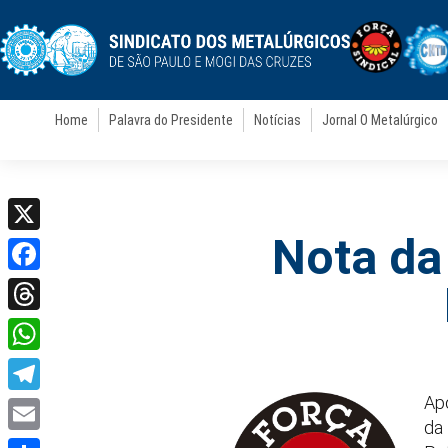
Home
Palavra do Presidente
Notícias
Jornal O Metalúrgico
Nota da
X
Facebook
Threads
WhatsApp
Apo
Telegram
da 
Email