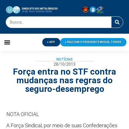
APP
FALE COM O PRESIDENTE MIGUEL TORRES
Palavra do Presidente
Jornal O Metalúrgico
Clube de Campo
Centro de Lazer
NOTÍCIAS
28/10/2013
Força entra no STF contra
mudanças nas regras do
seguro-desemprego
NOTA OFICIAL
A Força Sindical, por meio de suas Confederações