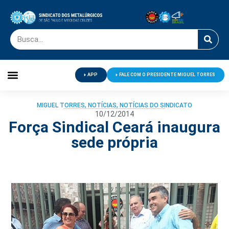
APP
FALE COM O PRESIDENTE MIGUEL TORRES
Palavra do Presidente
Jornal O Metalúrgico
Clube de Campo
Centro de Lazer
MIGUEL TORRES
,
NOTÍCIAS
,
NOTÍCIAS DO SINDICATO
10/12/2014
Força Sindical Ceará inaugura
sede própria