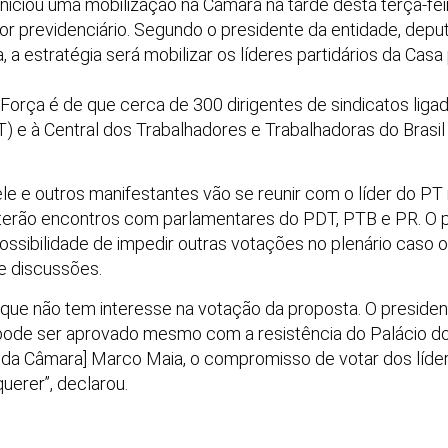
 iniciou uma mobilização na Câmara na tarde desta terça-fei
tor previdenciário. Segundo o presidente da entidade, depu
, a estratégia será mobilizar os líderes partidários da Cas
Força é de que cerca de 300 dirigentes de sindicatos ligad
) e à Central dos Trabalhadores e Trabalhadoras do Brasil
ele e outros manifestantes vão se reunir com o líder do P
 terão encontros com parlamentares do PDT, PTB e PR. O p
ossibilidade de impedir outras votações no plenário caso o 
e discussões.
 que não tem interesse na votação da proposta. O president
 pode ser aprovado mesmo com a resistência do Palácio do
da Câmara] Marco Maia, o compromisso de votar dos lídere
erer”, declarou.